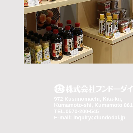
972 Kusunomachi, Kita-ku,
Kumamoto-shi, Kumamoto 861
TEL.0570-200-545
E-mail:
inquiry@fundodai.jp