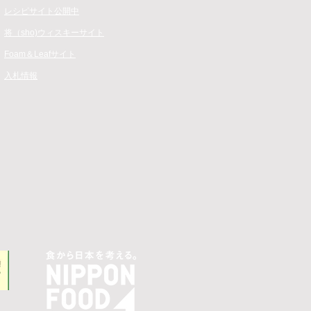
​レシピサイト公開中
​​将（sho)ウィスキーサイト
Foam＆Leafサイト
​入札情報