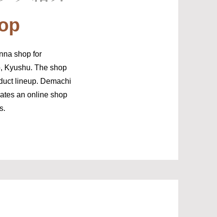
hop
nna shop for
, Kyushu. The shop
oduct lineup. Demachi
ates an online shop
s.