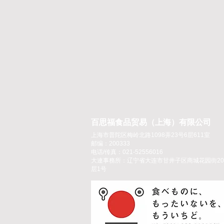
百思福食品贸易（上海）有限公司
上海市普陀区梅岭北路1098弄23号6层611室
邮编：200333
电话/传真：021-52556016
大連事務所：辽宁省大连市甘井子区商城花园街20
层1号