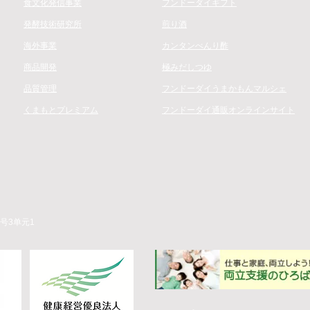
食文化発信事業
フンドーダイギフト
発酵技術研究所
煎り酒
海外事業
カンタンべんり酢
商品開発
極みだしつゆ
品質管理
フンドーダイうまかもんマルシェ
​くまもとプレミアム
フンドーダイ通販オンラインサイト
号3单元1