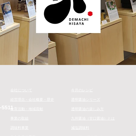
会社について
​今月のレシピ
経営理念・会社概要・歴史
透明醤油シリーズ
-5511
​食育活動・地域貢献
透明醤油の楽しみ方
事業の取組
九州醤油（甘口醤油）とは
調味料事業
減塩調味料