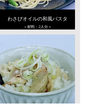
わさびオイルの和風パスタ
＜材料：2人分＞
・パスタ・・・・160～200ｇ
A：オリーブオイル・・・大さじ3
A：わさびオイル・・・小さじ
1（お好みで）
A：塩・・・・少々
・アスパラ・・・・4本くらい
・ちりめんじゃこ・・・・お好みで
・刻みのり・・・・お好みで
＜作り方＞
①アスパラはピーラーで薄く削る。
②茹で上がり直前にアスパラを加
え、茹で上がったパスタにAと混ぜ
あわせる。
④最後にお好みでちりめんじゃこ、