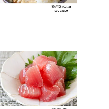
透明醤油/Clear
soy sauce
炊き込みご飯/Cooked Rice
醤油の塩味と旨味が炊き込みごはんおすすめ
です/Taste of soy sauce is recommended
for takikomi gohan.