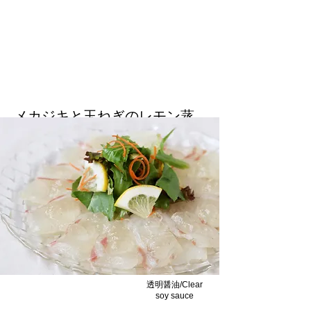
メカジキと玉ねぎのレモン蒸
し/Steamed Swordfish and
Onion with Lemon
メカジキにレモンの風味！透明醤油がいきて
います/Swordfish with lemon flavor! Clear
soy sauce really comes alive.
透明醤油/Clear
soy sauce