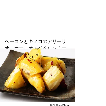
ベーコンとキノコのアリーリ
オ・オーリオ・ペペロンチー
ノ/Aglio Olio Peperonchino with
Bacon and Mushrooms
にんにくの風味、透明醤油とオリーブオイル
のソース/Garlic flavor, clear soy sauce and
olive oil sauce.
透明醤油/Clear