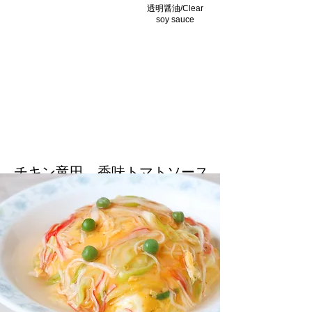
透明醤油/Clear
soy sauce
チキン竜田 香味トマトソース
がけ/Japanese fried Chicken
with Savory Tomato Sauce
透明醤油は下味として使用がおすすめ/Clear
soy sauce is recommended for use as a
primer.