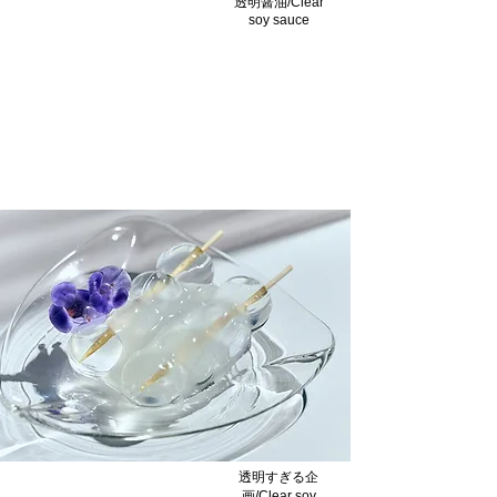
透明醤油/Clear
soy sauce
マグロの漬け/Marinated Tuna
with Clear Soy Sauce
透明醤油だから鮮やかな漬けに/Clear soy
sauce for bright pickles.
透明すぎる企
画/Clear soy