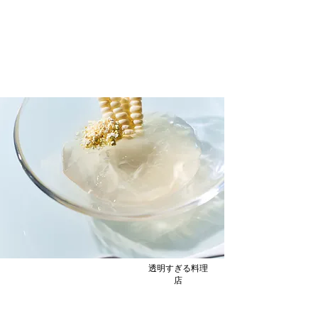
透明醤油であさりのしぐれ
煮/Boiled boiled Clams
お酒のおつまみに、あさりの美味しさをひき
だして/Bringing out the flavor of the scallion.
透明すぎる料理
店