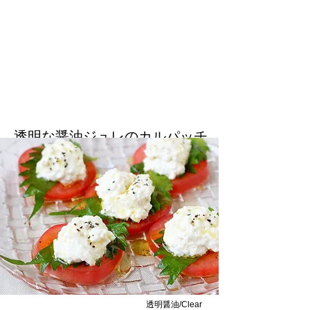
透明な醤油ジュレのカルパッチ
ョ/Carpaccio and Clear Soy
Sauce Jelly
透明な醤油のジュレは白身の魚がぴったりで
す/Clear soy sauce jellies are perfect for
white fish.
透明醤油/Clear