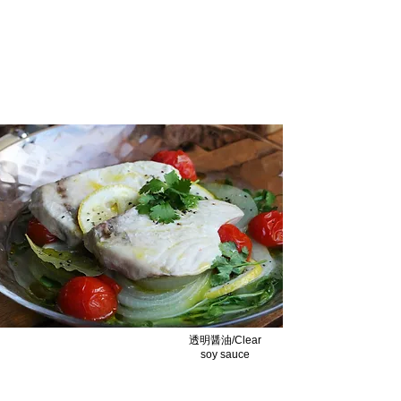
透明すぎる「冷たいコーンポタ
ージュ」
とうもろこしの甘みを最大限に引き出したジ
ュレと、芯を焦がした香ばしい焼きとうもろ
こしのジュレ
透明醤油/Clear
soy sauce