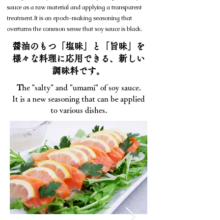
sauce as a raw material and applying a transparent
treatment.It is an epoch-making seasoning that
overturns the common sense that soy sauce is black.
醤油のもつ「塩味」と「旨味」を
​様々な料理に応用できる、新しい
調味料です。
T
he "salty" and "umami" of soy sauce.
It is a new seasoning that can be applied
to various dishes.