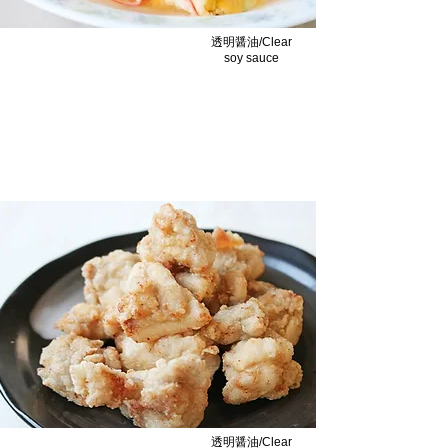
透明醤油/Clear
soy sauce
天津丼/Tianjin style Rice bowl
透明なあんなのに、しっかりと味がついてい
ます/It's clear, but it tastes so good.
透明醤油/Clear