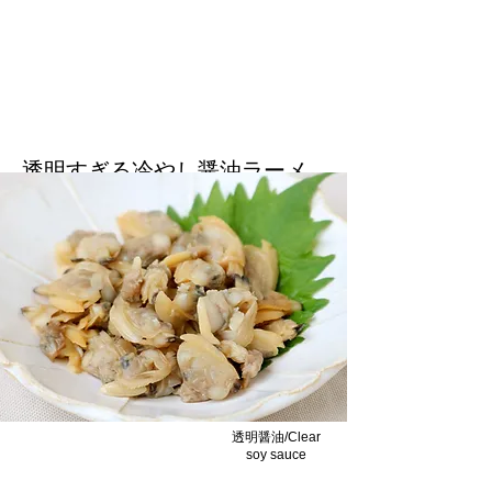
透明すぎる冷やし醤油ラーメ
ン/Clear Cold Soy Sauce
Ramen
さっぱりと昆布風味の醤油ラーメン、動物性
不使用/Refreshing kelp-flavored soy sauce
ramen, animal-free.
透明醤油/Clear
soy sauce