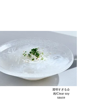
和風パスタ/Japanese Pasta
透明醤油とオリーブオイルがとてもマッ
チ/Clear soy sauce and olive oil are a great
match.
透明すぎる企
画/Clear soy
sauce