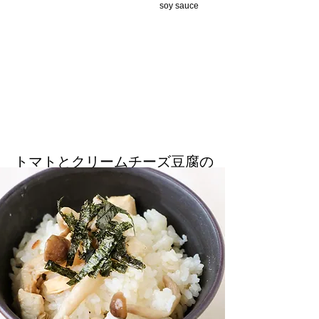
soy sauce
トマトとクリームチーズ豆腐の
和風カプレーゼ/Japanese style
Caprese with Tomatoes and
Cream Cheese
透明醤油とチーズの相性ばつぐんです/Clear
soy sauce and cheese are a perfect match.