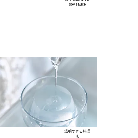
soy sauce
大学芋/Candied Sweet
Potatoes
さつまいもの色目ながらしっかり大学芋で
す/It is a sweet potato.
透明すぎる料理
店