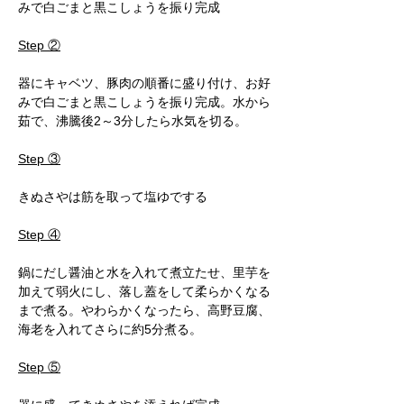
みで白ごまと黒こしょうを振り完成
Step ②
器にキャベツ、豚肉の順番に盛り付け、お好
みで白ごまと黒こしょうを振り完成。水から
茹で、沸騰後2～3分したら水気を切る。
Step ③
きぬさやは筋を取って塩ゆでする
Step ④
鍋にだし醤油と水を入れて煮立たせ、里芋を
加えて弱火にし、落し蓋をして柔らかくなる
まで煮る。やわらかくなったら、高野豆腐、
海老を入れてさらに約5分煮る。
Step ⑤