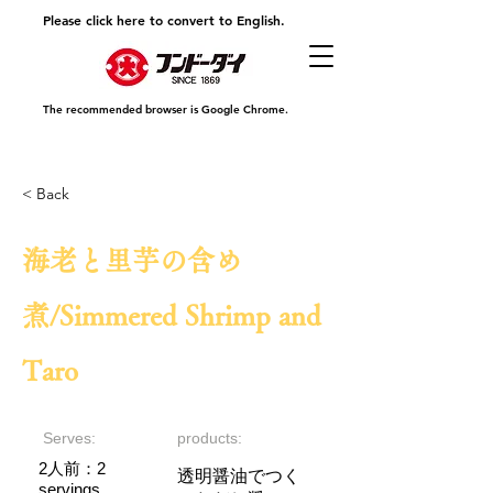
Please click here to convert to English.
The recommended browser is Google Chrome.
< Back
海老と里芋の含め
煮/Simmered Shrimp and
Taro
Serves:
products:
2人前：2
透明醤油でつく
servings