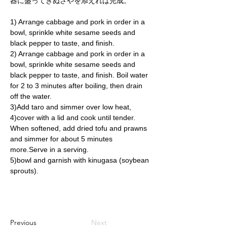
器に盛ってきぬさやを添えれば完成。　
1) Arrange cabbage and pork in order in a 
bowl, sprinkle white sesame seeds and 
black pepper to taste, and finish.  
2) Arrange cabbage and pork in order in a 
bowl, sprinkle white sesame seeds and 
black pepper to taste, and finish. Boil water 
for 2 to 3 minutes after boiling, then drain 
off the water.    
3)Add taro and simmer over low heat,    
4)cover with a lid and cook until tender. 
When softened, add dried tofu and prawns 
and simmer for about 5 minutes 
more.Serve in a serving.  
5)bowl and garnish with kinugasa (soybean 
sprouts).　
Previous
Next