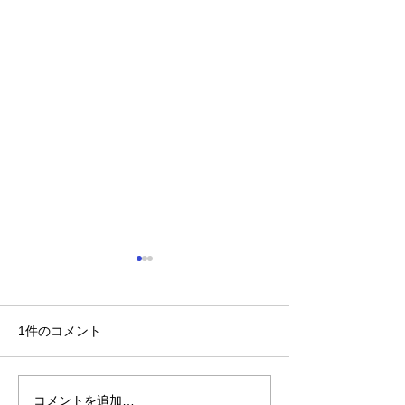
1件のコメント
コメントを追加…
【重要】熊本県を震源と
【価格改定に