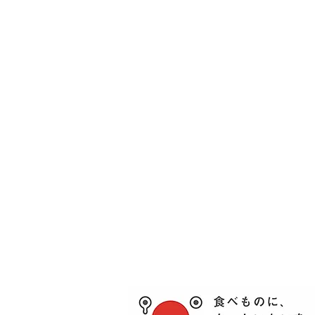
百思福食品贸易（上海）有限公司
上海市普陀区梅岭北路1098弄23号6层611室
邮编：200333
电话/传真：021-52556016
大連事務所：辽宁省大连市甘井子区商城花园街20
层1号