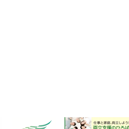
調味料事業
減塩調味料
食文化発信事業
フンドーダイギフト
発酵技術研究所
煎り酒
海外事業
カンタンべんり酢
商品開発
極みだしつゆ
品質管理
フンドーダイうまかもんマルシェ
​くまもとプレミアム
フンドーダイ通販オンラインサイト
号3单元1