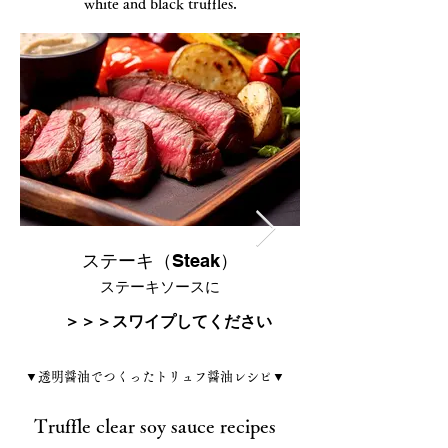
white and black truffles.
ステーキ（Steak）
ポークソテー（Ggri
ステーキソースに
＞＞＞スワイプしてください
​▼透明醤油でつくったトリュフ醤油レシピ▼
Truffle clear soy sauce recipes