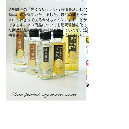
透明醤油の「黒くない」という特徴を活かした
に、地元熊本のメディアから全国放
商品が続々誕生いたしました。醤油の味をベー
送のテレビでも放送されました。
スに、わき役である食材もメインにすることが
できます。ＰＢ商品についても透明醤油を使っ
た商品開発のご依頼や相談も増えています。透
明醤油が新しい調味料の可能性を広げました。
Transparent soy sauce series