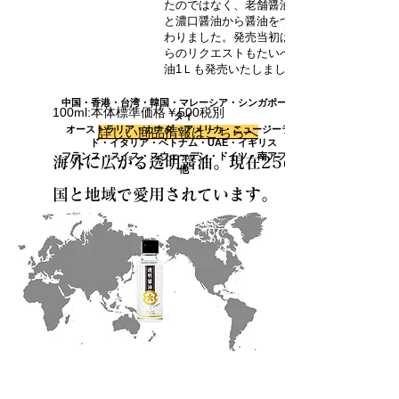
たのではなく、老舗醤油メーカーとしてきち
と濃口醤油から醤油をつくりあげることにこ
わりました。発売当初はプロの料理人の方々
らのリクエストもたいへん多く、業務用透明
油1Ｌも発売いたしました。
中国・香港・台湾・韓国・マレーシア・シンガポール・
100ml:本体標準価格￥500税別
タイ
オーストラリア・カナダ・アメリカ・ニュージーラン
詳しい商品情報はこちらへ
ド・イタリア・ベトナム・UAE・イギリス
フランス・スイス・スウェーデン・ドイツ・南アフリカ
​海外に広がる透明醤油。現在25の
他
国と地域で愛用されています。
（2022.1月現在）