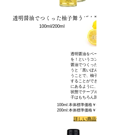
透明醤油でつくった柚子舞うぽん酢
100ml/200ml
透明醤油をベースにすることで新し
を！というコンセプトで開発された
醤油でつくった柚子舞うぽん酢」。
うと「黒いぽん酢」が常識です。透
うことで、柚子の色合いを大切にし
することができました。柚子舞うの
にあるように、柚子の果皮がまって
状態でテーブルを楽しく演出してく
子はもちろん国産柚子を使用。
100ml:本体標準価格￥500税別
200ml:本体標準価格￥700税別
詳しい商品情報はこちらへ