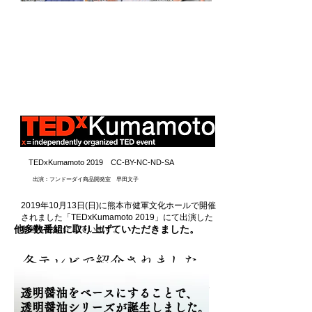
TEDxKumamoto 2019 CC-BY-NC-ND-SA
出演：フンドーダイ商品開発室 早田文子
2019年10月13日(日)に熊本市健軍文化ホールで開催
されました「TEDxKumamoto 2019」にて出演した
​他多数番組に取り上げていただきました。
動画をご紹介しています。
各テレビで紹介されました。
テレビ東京の経済番組「ＷＢＳワー
透明醤油をベースにすることで、
透明醤油シリーズが誕生しました。
ルドビジネスサテライト」を皮切り