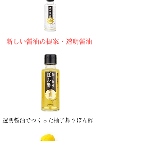
新しい醤油の提案・透明醤油
透明醤油でつくった柚子舞うぽん酢