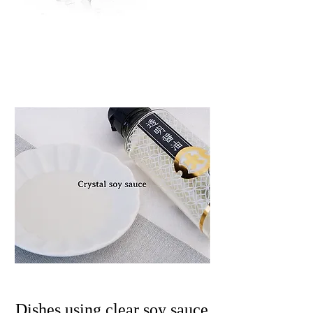
​Dishes using clear soy sauce