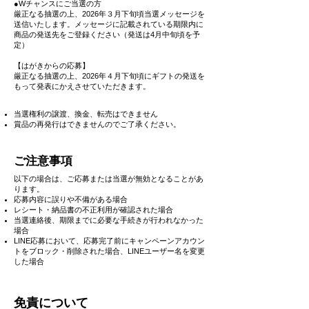
●Wチャンスにご当選の方
厳正なる抽選の上、2026年３月下旬頃当選メッセージを
送信いたします。メッセージに記載されている期限内に
商品の発送先をご登録ください（発送は4月中旬頃を予
定）
【はがきからの応募】
​厳正なる抽選の上、2026年４月下旬頃にギフトの発送を
もって発表にかえさせていただきます。
当選権利の譲渡、換金、転売はできません
賞品の再発行はできませんのでご了承ください。
ご注意事項
以下の場合は、ご応募または当選が無効となることがあ
ります。
応募内容に誤りや不備がある場合
レシート・納品書の不正利用が確認された場合
当選連絡後、期限までに必要な手続きが行われなかった
場合
LINE応募において、応募完了前にキャンペーンアカウン
トをブロック・削除された場合、LINEユーザー名を変更
した場合
免責について