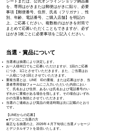
シートまたは、公式オンラインショップ納品書
を、専用はがきまたは郵便はがきに貼り、必要
事項【郵便番号、住所、氏名（フリガナ）、性
別、年齢、電話番号、ご購入店舗】を明記の
上、ご応募ください。複数枚のはがきを封筒で
まとめて応募いただくこともできますが、必ず
はがき1枚ごとに必要事項をご記入ください。
​当選・賞品について
当選者は抽選により決定します。
お一人様何口でもご応募いただけますが、1回のご応募
につき、1口とさせていただきます。また、ご当選はお
一人様につき1回とさせていただきます。
重複当選とは、LINE IDの重複、または応募はがき、当
選者専用登録フォームにご入力いただいた内容におい
て、氏名および住所、あるいは氏名および電話番号のい
ずれかに重複がある場合を指します。その場合はいずれ
かの当選を無効とさせていただきます。
当選のご連絡および賞品の発送時期は次に記載のとおり
です。
【LINEからの応募】
●デジコにご当選の方
厳正なる抽選の上、2026年４月下旬頃に当選メッセージ
とデジタルギフトを送信いたします。