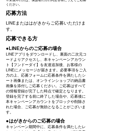
※未成年の方は、保護者の方の同意を得たうえでご応募
ください。
​応募方法
LINEまたははがきからご応募いただけま
す。
​応募できる方
​●
LINEからのご応募の場合
LINEアプリをダウンロードし、裏面の二次元コ
ードよりアクセスし、本キャンペーンアカウン
ト【フンドーダイ】を友達追加後、お客様の
LINEにメッセージが届きます。必要事項をご入
力の上、応募フォームに応募条件を満たしたシ
ート画像または、オンラインショップの納品書
画像を添付しご応募ください。ご応募はすべて
の情報登録が完了した時点で確定となります。
登録を完了する前に終了した場合や、応募後に
本キャンペーンアカウントをブロックや削除さ
れた場合、ご応募が無効となることがございま
す。
​●はがきからのご応募の場合
キャンペーン期間中に、応募条件を満たしたレ