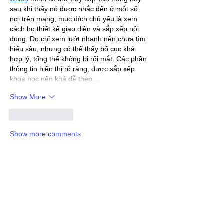
sau khi thấy nó được nhắc đến ở một số 
nơi trên mạng, mục đích chủ yếu là xem 
cách họ thiết kế giao diện và sắp xếp nội 
dung. Do chỉ xem lướt nhanh nên chưa tìm 
hiểu sâu, nhưng có thể thấy bố cục khá 
hợp lý, tổng thể không bị rối mắt. Các phần 
thông tin hiển thị rõ ràng, được sắp xếp 
khoa học nên khá dễ theo…
Show More
Like
Reply
Show more comments
972 Kusunomachi, Kita-ku, Kumamoto-shi,
Kumamoto
861-5511
TEL.0570-200-545
E-mail:
inquiry@fundodai.jp
百思福食品贸易（上海）有限公司