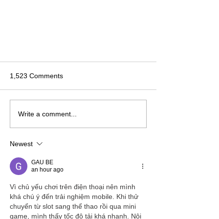
1,523 Comments
Write a comment...
Newest
Report: We exhibited at 7th
"JAPAN'S FOOD" EXPORT FAIR
GAU BE
an hour ago
at Tokyo Big Sight in Japan.
Vì chủ yếu chơi trên điện thoại nên mình 
khá chú ý đến trải nghiệm mobile. Khi thử 
chuyển từ slot sang thể thao rồi qua mini 
game, mình thấy tốc độ tải khá nhanh. Nội 