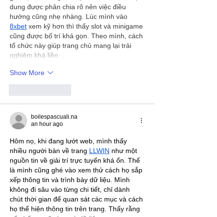
dung được phân chia rõ nên việc điều 
hướng cũng nhẹ nhàng. Lúc mình vào 
8xbet
 xem kỹ hơn thì thấy slot và minigame 
cũng được bố trí khá gọn. Theo mình, cách 
tổ chức này giúp trang chủ mang lại trải 
nghiệm khá liền…
Show More
Like
Reply
boilespascuali.na
an hour ago
Hôm nọ, khi đang lướt web, mình thấy 
nhiều người bàn về trang 
LLWIN
 như một 
nguồn tin về giải trí trực tuyến khá ổn. Thế 
là mình cũng ghé vào xem thử cách họ sắp 
xếp thông tin và trình bày dữ liệu. Mình 
không đi sâu vào từng chi tiết, chỉ dành 
chút thời gian để quan sát các mục và cách 
họ thể hiện thông tin trên trang. Thấy rằng 