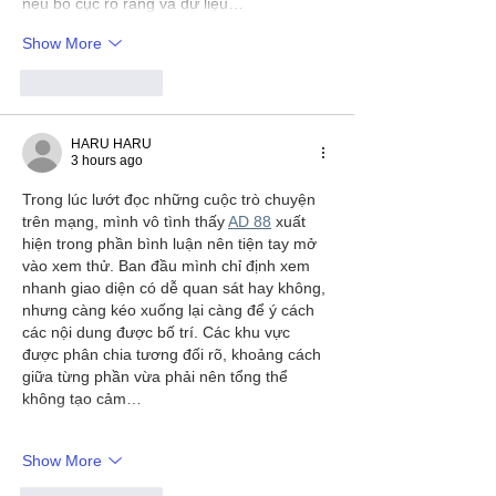
nếu bố cục rõ ràng và dữ liệu…
Show More
Like
Reply
HARU HARU
3 hours ago
Trong lúc lướt đọc những cuộc trò chuyện 
trên mạng, mình vô tình thấy 
AD 88
 xuất 
hiện trong phần bình luận nên tiện tay mở 
vào xem thử. Ban đầu mình chỉ định xem 
nhanh giao diện có dễ quan sát hay không, 
nhưng càng kéo xuống lại càng để ý cách 
các nội dung được bố trí. Các khu vực 
được phân chia tương đối rõ, khoảng cách 
giữa từng phần vừa phải nên tổng thể 
không tạo cảm…
Show More