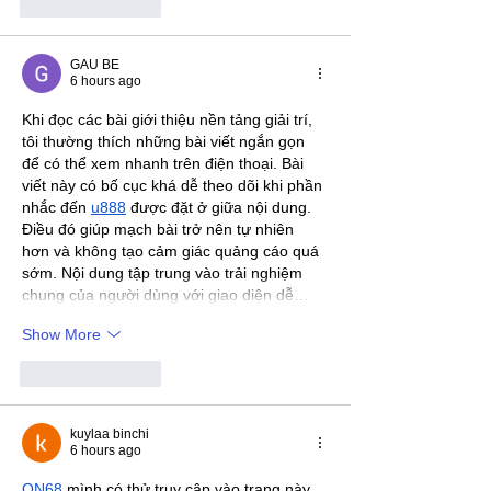
Like
Reply
GAU BE
6 hours ago
Khi đọc các bài giới thiệu nền tảng giải trí, 
tôi thường thích những bài viết ngắn gọn 
để có thể xem nhanh trên điện thoại. Bài 
viết này có bố cục khá dễ theo dõi khi phần 
nhắc đến 
u888
 được đặt ở giữa nội dung. 
Điều đó giúp mạch bài trở nên tự nhiên 
hơn và không tạo cảm giác quảng cáo quá 
sớm. Nội dung tập trung vào trải nghiệm 
chung của người dùng với giao diện dễ…
Show More
Like
Reply
kuylaa binchi
6 hours ago
ON68
 mình có thử truy cập vào trang này 